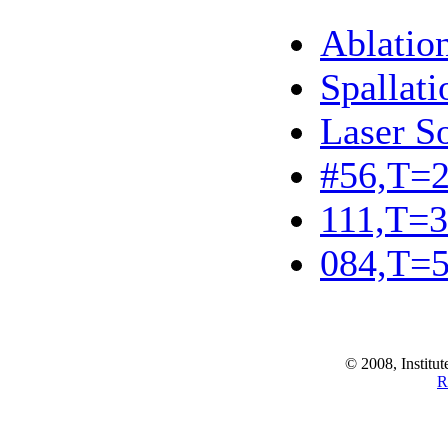
Ablatio
Spallati
Laser So
#56,T=
111,T=
084,T=
© 2008, Institut
R