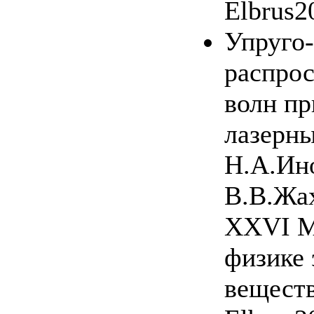
Elbrus2
Упруго-
распро
волн п
лазерны
Н.А.Ино
В.В.Жа
XXVI М
физике 
веществ