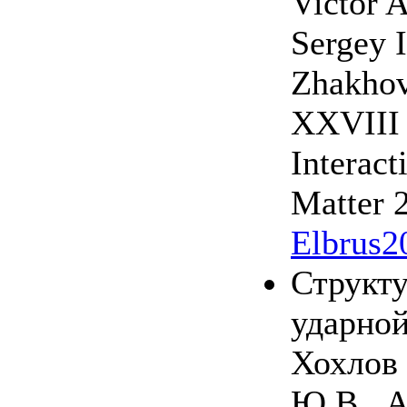
Victor 
Sergey I
Zhakho
XXVIII 
Interact
Matter 
Elbrus2
Структу
ударной
Хохлов 
Ю.В., А