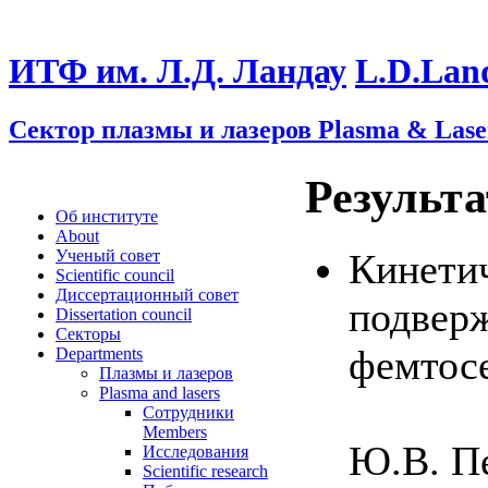
ИТФ им. Л.Д. Ландау
L.D.Lan
Сектор плазмы и лазеров
Plasma & Lase
Результ
Об институте
About
Кинети
Ученый совет
Scientific council
Диссертационный совет
подвер
Dissertation council
Секторы
фемтос
Departments
Плазмы и лазеров
Plasma and lasers
Сотрудники
Members
Ю.В. Пе
Исследования
Scientific research