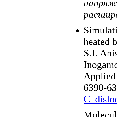
напряж
расшире
Simulati
heated b
S.I. Ani
Inogamo
Applied 
6390-63
C_dislo
Molecul