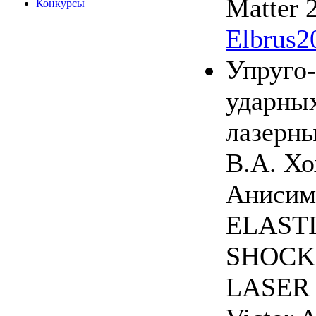
Matter 
Конкурсы
Elbrus2
Упруго-
ударных
лазерн
В.А. Хо
Анисим
ELAST
SHOCK
LASER 