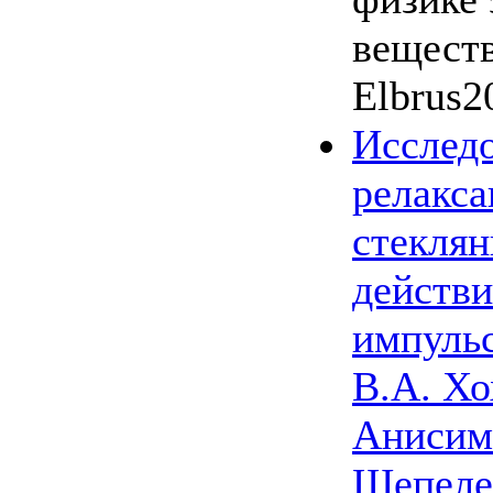
веществ
Elbrus2
Исслед
релакса
стекля
действи
импульс
В.А. Хо
Анисимо
Шепелев