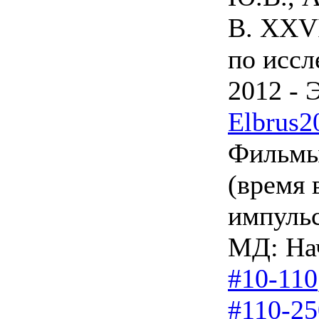
В. XXV
по иссл
2012 - 
Elbrus2
Фильмы
(время 
импуль
МД: Нач
#10-110
#110-2