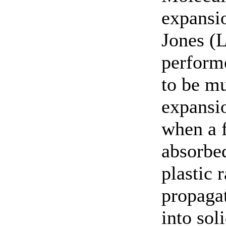
expansi
Jones (L
perform
to be mu
expansio
when a f
absorbed
plastic 
propaga
into soli