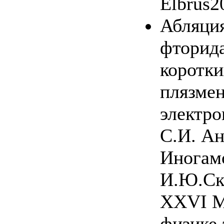
Elbrus2
Абляция
фторида
коротки
плязмен
электро
С.И. Ан
Иногамо
И.Ю.Ск
XXVI М
физике 