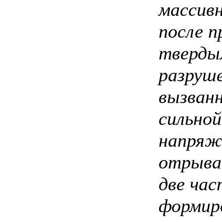
массивн
после п
тверды
разруше
вызван
сильно
напряже
отрыва
две ча
формир