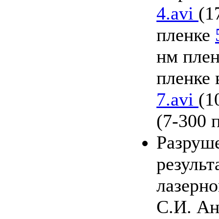
4.avi
(1
пленке
нм пле
пленке 
7.avi
(1
(7-300 
Разруше
результ
лазерно
С.И. Ан