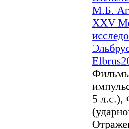
М.Б. Аг
XXV Ме
исследо
Эльбру
Elbrus20
Фильмы:
импуль
5 л.с.)
(ударн
Отраже