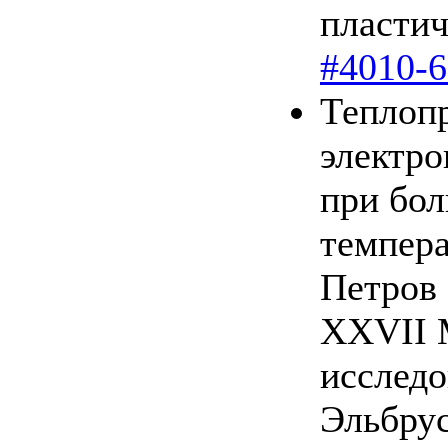
пласти
#4010-
Теплопр
электро
при бо
темпер
Петров 
XXVII 
исследо
Эльбру