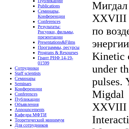
Публикации
Мигдал
Publications
Семинары,
XXVIII
Конференции
Conferences
Результаты:
по возд
Рисунки, фильмы,
презентации
энергии
Presentations&Films
Программы, ресурсы
Kinetic 
Prograns & Resourses
Грант РНФ 14-19-
01599
under th
Сотрудники
Staff scientists
pulses. 
Семинары
Seminars
Конференции
Migdal
Conferences
Публикации
XXVIII 
Объявления
Announcements
Кафедра МФТИ
Interact
Теоретический минимум
Для сотрудников