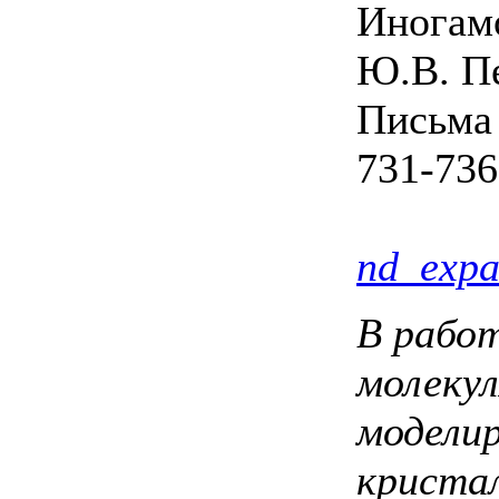
Иногамо
Ю.В. П
Письма
731-736
nd_expa
В рабо
молекул
модели
кристал