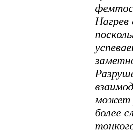
фемтос
Нагрев
посколь
успевае
заметн
Разруше
взаимод
может 
более с
тонкого